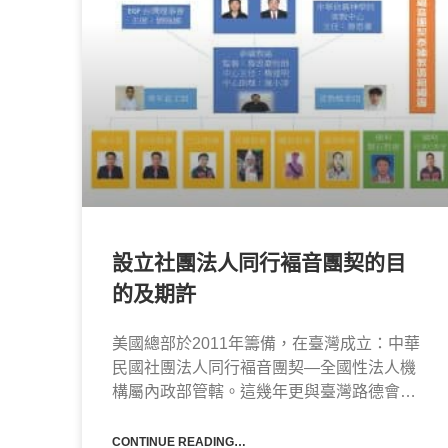
設立社團法人同行褔音團契的目
的及期許
美國總部於2011年籌備，在臺灣成立：中華
民國社團法人同行褔音團契—全國性法人機
構屬內政部管轄。這幾年更與臺灣路德會合
作搭配為宣教夥伴，積極推動泰、緬當地眾
教會和同工們一起加入兒宣、短宣、培訓、
CONTINUE READING…