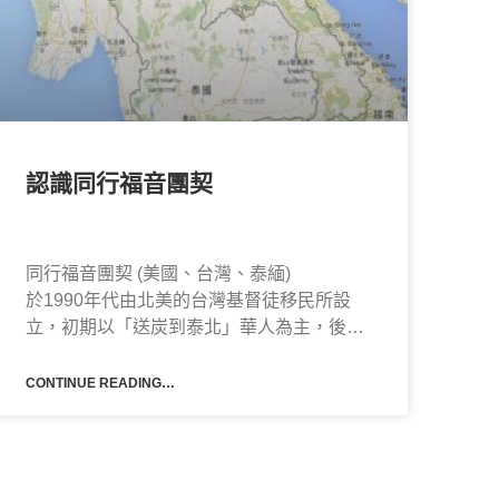
認識同行福音團契
同行福音團契 (美國、台灣、泰緬)
於1990年代由北美的台灣基督徒移民所設
立，初期以「送炭到泰北」華人為主，後轉
注於阿卡族福音宣教，曾經是華人在泰緬區
最大之阿卡福音宣教差會。
CONTINUE READING…