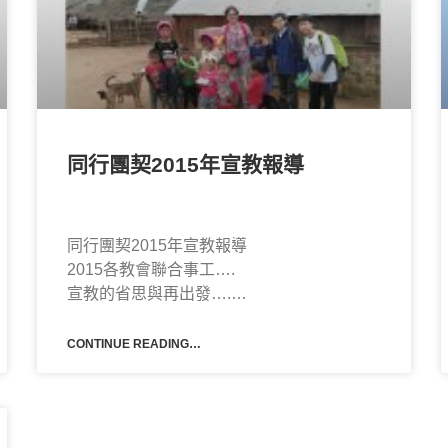
同行團契2015年宣教報導
同行團契2015年宣教報導
2015各教會聯合事工….
宣教的省思與再出發….
基督為中心、福音傳地極….
各教會代禱…..
CONTINUE READING…